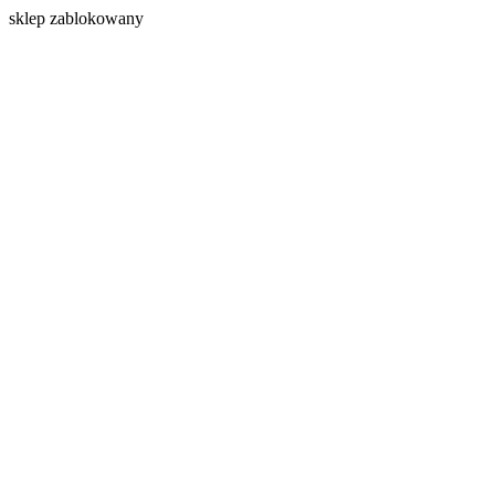
s
klep zablokowany