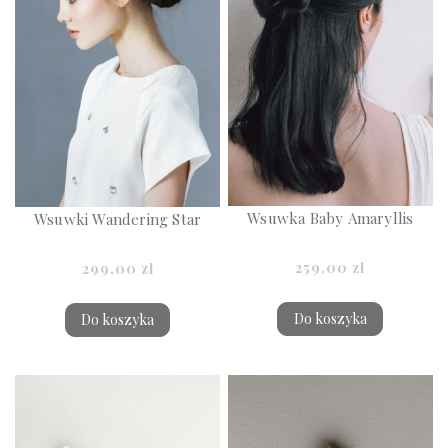
Wsuwka Baby Amaryllis
Wsuwki Wandering Star
259,00 zł
299,00 zł
Do koszyka
Do koszyka