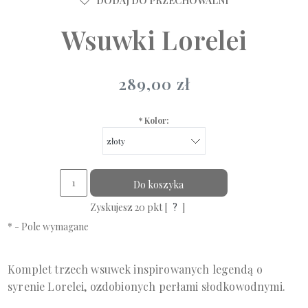
DODAJ DO PRZECHOWALNI
Wsuwki Lorelei
289,00 zł
*
Kolor:
Do koszyka
Zyskujesz
20
pkt [
?
]
*
- Pole wymagane
Komplet trzech wsuwek inspirowanych legendą o
syrenie Lorelei, ozdobionych perłami słodkowodnymi.