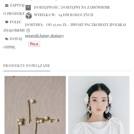
ZAPYTAJ
DOSTĘPNOŚĆ:
DOSTĘPNY NA ZAMÓWIENIE
O PRODUKT
WYSYŁKA W:
14 DNI ROBOCZYCH
POLEĆ
DOSTAWA:
OD 25,00 ZŁ
- INPOST PACZKOMATY
(POLSKA)
ZNAJOMEMU
sprawdź formy dostawy
CENA NIE ZAWIERA EWENTUALNYCH KOSZTÓW PŁATNOŚCI
DODAJ
OPINIĘ
PRODUKTY POWIĄZANE