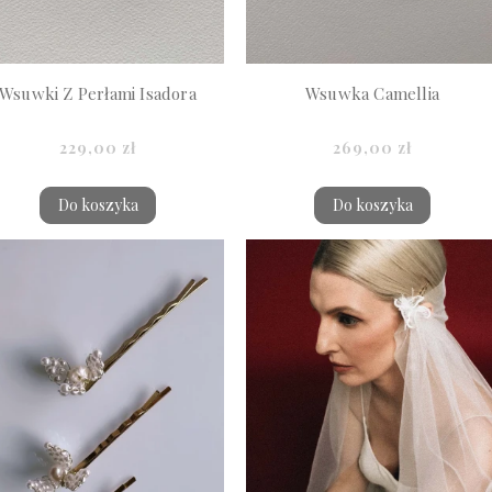
Wsuwki Z Perłami Isadora
Wsuwka Camellia
229,00 zł
269,00 zł
Do koszyka
Do koszyka