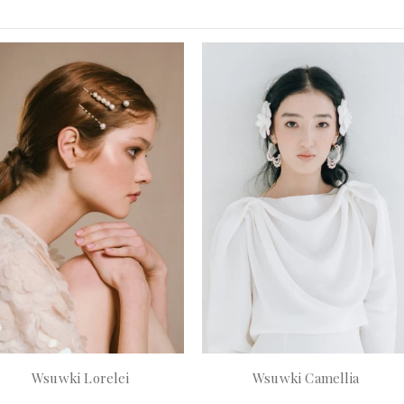
Wsuwki Lorelei
Wsuwki Camellia