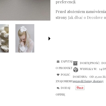
preferencji.
Przed złożeniem zamówienia 
strony
Jak dbać o Decolove
o
ZAPYTAJ
DOSTĘPNOŚĆ:
DO
O PRODUKT
WYSYŁKA W:
14 D
POLEĆ
DOSTAWA:
OD 25,00 ZŁ
sprawdź formy dostawy
ZNAJOMEMU
CENA N
DODAJ
KOSZTÓ
OPINIĘ