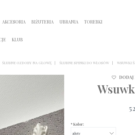
AKCESORIA
BIŻUTERIA
UBRANIA
TOREBKI
CJE
KLUB
ŚLUBNE OZDOBY NA GŁOWĘ
ŚLUBNE SPINKI DO WŁOSÓW
WSUWKI Ś
DODAJ
Wsuwki
5
*
Kolor: