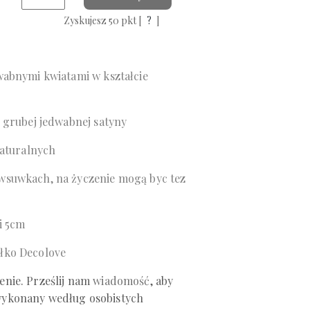
Zyskujesz
50
pkt [
?
]
wabnymi kwiatami w kształcie
 grubej jedwabnej satyny
naturalnych
suwkach, na życzenie mogą byc tez
i 5cm
łko Decolove
nie. Prześlij
nam
wiadomość
, aby
ykonany według osobistych