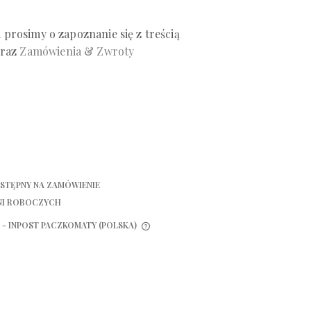
prosimy o zapoznanie się z treścią
raz
Zamówienia & Zwroty
STĘPNY NA ZAMÓWIENIE
NI ROBOCZYCH
- INPOST PACZKOMATY
(POLSKA)
IE ZAWIERA EWENTUALNYCH
W PŁATNOŚCI