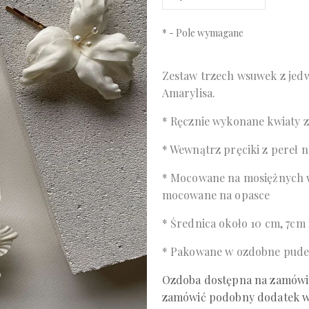
*
- Pole wymagane
Zestaw trzech wsuwek z jed
Amarylisa.
* Ręcznie wykonane kwiaty z
* Wewnątrz pręciki z pereł 
* Mocowane na mosiężnych w
mocowane na opasce
* Średnica około 10 cm, 7cm 
* Pakowane w ozdobne pude
Ozdoba dostępna na zamówie
zamówić podobny dodatek w