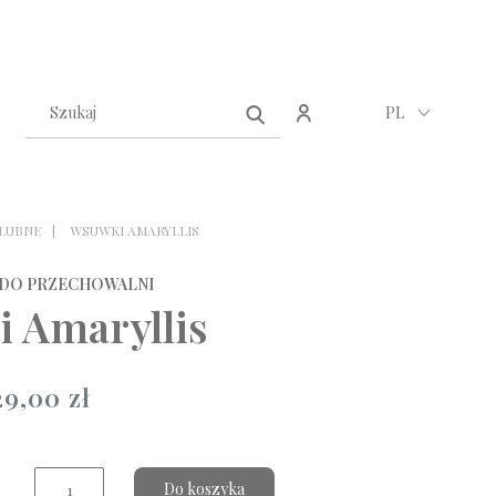
Zarejestruj się
Zaloguj się
PL
LUBNE
WSUWKI AMARYLLIS
 DO PRZECHOWALNI
 Amaryllis
29,00 zł
Do koszyka