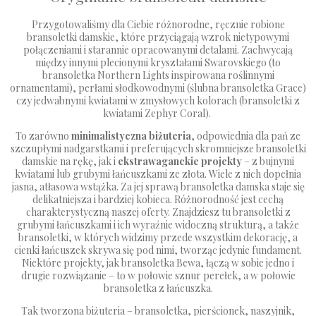
Przygotowaliśmy dla Ciebie różnorodne, ręcznie robione
bransoletki damskie, które przyciągają wzrok nietypowymi
połączeniami i starannie opracowanymi detalami. Zachwycają
między innymi plecionymi kryształami Swarovskiego (to
bransoletka Northern Lights inspirowana roślinnymi
ornamentami), perłami słodkowodnymi (ślubna bransoletka Grace)
czy jedwabnymi kwiatami w zmysłowych kolorach (
bransoletki z
kwiatami
Zephyr Coral).
To zarówno
minimalistyczna biżuteria
, odpowiednia dla pań ze
szczupłymi nadgarstkami i preferujących skromniejsze bransoletki
damskie na rękę, jak i
ekstrawaganckie projekty
– z bujnymi
kwiatami lub grubymi łańcuszkami ze złota. Wiele z nich dopełnia
jasna, atłasowa wstążka. Za jej sprawą bransoletka damska staje się
delikatniejsza i bardziej kobieca. Różnorodność jest cechą
charakterystyczną naszej oferty. Znajdziesz tu bransoletki z
grubymi łańcuszkami i ich wyraźnie widoczną strukturą, a także
bransoletki, w których widzimy przede wszystkim dekorację, a
cienki łańcuszek skrywa się pod nimi, tworząc jedynie fundament.
Niektóre projekty, jak bransoletka Bewa, łączą w sobie jedno i
drugie rozwiązanie – to w połowie sznur perełek, a w połowie
bransoletka z łańcuszka.
Tak tworzona biżuteria – bransoletka, pierścionek, naszyjnik,