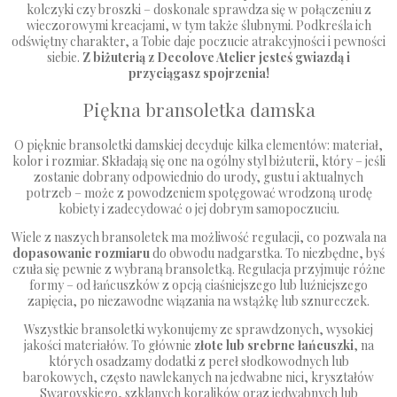
kolczyki czy broszki – doskonale sprawdza się w połączeniu z
wieczorowymi kreacjami, w tym także ślubnymi. Podkreśla ich
odświętny charakter, a Tobie daje poczucie atrakcyjności i pewności
siebie.
Z biżuterią z Decolove Atelier jesteś gwiazdą i
przyciągasz spojrzenia!
Piękna bransoletka damska
O pięknie bransoletki damskiej decyduje kilka elementów: materiał,
kolor i rozmiar. Składają się one na ogólny styl biżuterii, który – jeśli
zostanie dobrany odpowiednio do urody, gustu i aktualnych
potrzeb – może z powodzeniem spotęgować wrodzoną urodę
kobiety i zadecydować o jej dobrym samopoczuciu.
Wiele z naszych bransoletek ma możliwość regulacji, co pozwala na
dopasowanie rozmiaru
do obwodu nadgarstka. To niezbędne, byś
czuła się pewnie z wybraną bransoletką. Regulacja przyjmuje różne
formy – od łańcuszków z opcją ciaśniejszego lub luźniejszego
zapięcia, po niezawodne wiązania na wstążkę lub sznureczek.
Wszystkie bransoletki wykonujemy ze sprawdzonych, wysokiej
jakości materiałów. To głównie
złote lub srebrne łańcuszki
, na
których osadzamy dodatki z pereł słodkowodnych lub
barokowych, często nawlekanych na jedwabne nici, kryształów
Swarovskiego, szklanych koralików oraz jedwabnych lub