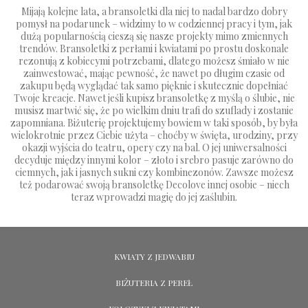
Mijają kolejne lata, a bransoletki dla niej to nadal bardzo dobry
pomysł na podarunek – widzimy to w codziennej pracy i tym, jak
dużą popularnością cieszą się nasze projekty mimo zmiennych
trendów.
Bransoletki z perłami
i kwiatami po prostu doskonale
rezonują z kobiecymi potrzebami, dlatego możesz śmiało w nie
zainwestować, mając pewność, że nawet po długim czasie od
zakupu będą wyglądać tak samo pięknie i skutecznie dopełniać
Twoje kreacje. Nawet jeśli kupisz bransoletkę z myślą o ślubie, nie
musisz martwić się, że po wielkim dniu trafi do szuflady i zostanie
zapomniana. Biżuterię projektujemy bowiem w taki sposób, by była
wielokrotnie przez Ciebie użyta – choćby w święta, urodziny, przy
okazji wyjścia do teatru, opery czy na bal. O jej uniwersalności
decyduje między innymi kolor – złoto i srebro pasuje zarówno do
ciemnych, jak i jasnych sukni czy kombinezonów. Zawsze możesz
też podarować swoją bransoletkę Decolove innej osobie – niech
teraz wprowadzi magię do jej zaślubin.
KWIATY Z JEDWABIU
BIŻUTERIA Z PEREŁ