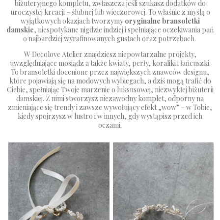
biżuteryjnego kompletu, zwłaszcza jeśli szukasz dodatków do
uroczystej kreacji – ślubnej lub wieczorowej. To właśnie z myślą o
wyjątkowych okazjach tworzymy
oryginalne bransoletki
damskie
, niespotykane nigdzie indziej i spełniające oczekiwania pań
o najbardziej wyrafinowanych gustach oraz potrzebach.
W Decolove Atelier znajdziesz niepowtarzalne projekty,
uwzględniające mosiądz a także kwiaty, perły, koraliki i łańcuszki.
To bransoletki docenione przez największych znawców designu,
które pojawiają się na modowych wybiegach, a dziś mogą trafić do
Ciebie, spełniając Twoje marzenie o luksusowej, niezwykłej
biżuterii
damskiej
. Z nimi stworzysz niezawodny komplet, odporny na
zmieniające się trendy i zawsze wywołujący efekt „wow” – w Tobie,
kiedy spojrzysz w lustro i w innych, gdy wystąpisz przed ich
oczami.