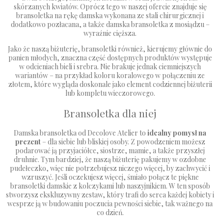
skórzanych kwiatów. Oprócz tego w naszej ofercie znajduje się
bransoletka na rękę damska wykonana ze stali chirurgicznej i
dodatkowo pozłacana, a także damska bransoletka z mosiądzu –
wyraźnie cięższa.
Jako że naszą biżuterię, bransoletki również, kierujemy głównie do
panien młodych, znaczna część dostępnych produktów występuje
w odcieniach bieli i srebra. Nie brakuje jednak ciemniejszych
wariantów – na przykład koloru koralowego w połączeniu ze
złotem, które wygląda doskonale jako element codziennej biżuterii
lub kompletu wieczorowego.
Bransoletka dla niej
Damska bransoletka od Decolove Atelier to
idealny pomysł na
prezent
– dla siebie lub bliskiej osoby. Z powodzeniem możesz
podarować ją przyjaciółce, siostrze, mamie, a także przyszłej
druhnie. Tym bardziej, że naszą biżuterię pakujemy w ozdobne
pudełeczko, więc nie potrzebujesz niczego więcej, by zachwycić i
wzruszyć. Jeśli oczekujesz więcej, śmiało połącz te piękne
bransoletki damskie z kolczykami lub naszyjnikiem. W ten sposób
stworzysz ekskluzywny zestaw, który trafi do serca każdej kobiety i
wesprze ją w budowaniu poczucia pewności siebie, tak ważnego na
co dzień.