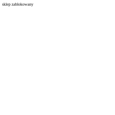
s
klep zablokowany