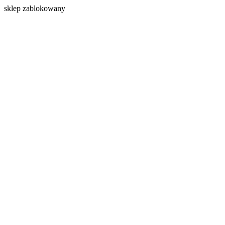
s
klep zablokowany