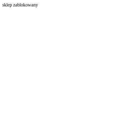
s
klep zablokowany