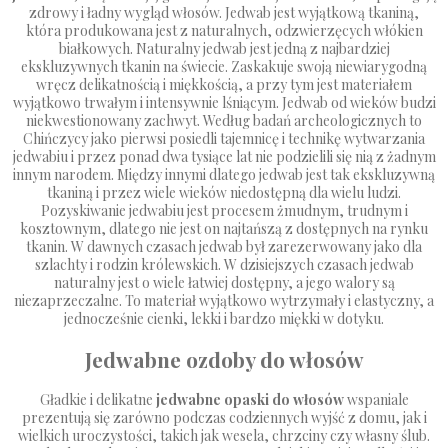
zdrowy i ładny wygląd włosów. Jedwab jest wyjątkową tkaniną,
która produkowana jest z naturalnych, odzwierzęcych włókien
białkowych. Naturalny jedwab jest jedną z najbardziej
ekskluzywnych tkanin na świecie. Zaskakuje swoją niewiarygodną
wręcz delikatnością i miękkością, a przy tym jest materiałem
wyjątkowo trwałym i intensywnie lśniącym. Jedwab od wieków budzi
niekwestionowany zachwyt. Według badań archeologicznych to
Chińczycy jako pierwsi posiedli tajemnicę i technikę wytwarzania
jedwabiu i przez ponad dwa tysiące lat nie podzielili się nią z żadnym
innym narodem. Między innymi dlatego jedwab jest tak ekskluzywną
tkaniną i przez wiele wieków niedostępną dla wielu ludzi.
Pozyskiwanie jedwabiu jest procesem żmudnym, trudnym i
kosztownym, dlatego nie jest on najtańszą z dostępnych na rynku
tkanin. W dawnych czasach jedwab był zarezerwowany jako dla
szlachty i rodzin królewskich. W dzisiejszych czasach jedwab
naturalny jest o wiele łatwiej dostępny, a jego walory są
niezaprzeczalne. To materiał wyjątkowo wytrzymały i elastyczny, a
jednocześnie cienki, lekki i bardzo miękki w dotyku.
Jedwabne ozdoby do włosów
Gładkie i delikatne
jedwabne opaski do włosów
wspaniale
prezentują się zarówno podczas codziennych wyjść z domu, jak i
wielkich uroczystości, takich jak wesela, chrzciny czy własny ślub.