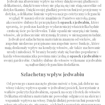
Jedwab ma zbawienny wpływ na włosy dzięki swojej gładkości i
delikatności, dzięki temu włosy nie plączą się i nie stają szorstkie od
dotyku tkaniny. Dzięki swojej gładkiej powierzchni jest przyjemny w
dotyku, a delikatne lśnienie wpływa na jego estetyczny i elegancki
wygląd. W naszej ofercie znajdziecie Państwo szeroką gamę
akcesoriów ślubnych
i przepięknych
opasek z jedwabiu
, które
sprawią, że podczas każdego wydarzenia jej właścicielka będzie
czuła się iście po królewsku. Takie opaski nie szarpią i nie łamią
włosów, ale jednocześnie utrzymują fryzurę w nienagannym ładzie.
Jedwab jest szlachetnym materiałem znanym od wieków, ale
zupełnie niedawno przypisano mu zupełnie nowe funkcje, które
mają doskonały wpływ na kondycję włosów, ale także zachowanie
urody i młodości. W branży beauty stały się bardzo popularne i
każda włosomaniaczka powinna mieć jedną z
opasek z jedwabiu
w
swojej garderobie.
Ozdoby ślubne do włosów
wykonane z jedwabiu
są najbardziej eleganckim dodatkiem.
Szlachetny wpływ jedwabiu
Od pewnego czasu zaczęto głośno mówić o tym, jak dobrze na
włosy i skórę wpływa spanie w jedwabnej pościeli, korzystanie z
wałków pokrytych jedwabiem, opasek na oczy i frotek do włosów.
Delikatna struktura materiału nie powoduje odgnieceń na skórze i
wspaniale wpływa na włosy. Dzięki śliskiej powierzchni poszewki
włosy nie plączą się, nie puszą, a ich łuska pozostaje nienaruszona