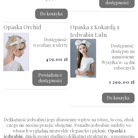
dostępności
Do koszyka
Opaska Orchid
Opaska z Kokardą z
Jedwabiu Lulu
Dostępność:
wycofany z oferty
Dostępność:
dostępny na
zamówienie
459,00 zł
Wysyłka w:
14 dni
roboczych
Powiadom o
dostępności
1 299,00 zł
Do koszyka
Delikatność jedwabiu i jego zbawienny wpływ na włosy, to coś, obok
czego nie można przejść obojętnie. Ponadto jedwabne ozdoby we
włosach wyglądają niezwykle elegancko i pięknie.
Opaski z
jedwabiu
, dzięki swojej gładkiej i delikatnej strukturze, wspomagają