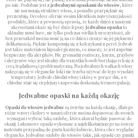
po śnie. Podobnie jest z
jedwabnymi opaskami do włosów
, które
nie naruszają struktury włosa, a ponadto przepięknie się
prezentują. Decolove oferuje swoim klientkom najwyższej jakości
produkty, które z pewnością sprawią, że każdy dzień z naszymi
akcesoriami okaże się być dużo lepszy.
Jedwabna opaska
to
aktualny must have, nie tylko podczas wielkich uroczystości, ale
bez przeszkód można nosić ją na co dzień i cieszyć się jej pięknem i
delikatnością. Pięknie komponują się z
kolczykami z pereł
. Jedwab
jest także materiałem hipoalergicznym, co znaczy, że jest zupełnie
bezpieczny dla alergików. Nie gromadzi roztoczy, kurzu, grzybów
i alergenów więc jest idealny dla wszystkich osób borykających się z
cerą trądzikową i problematyczną. Na jedwabnych wałkach włosy
nakręcają się w eleganckie loki i nie trzeba używać do tego wysokiej
temperatury. Jedwab chłodzi włosy i skórę w gorące dni, a w
chłodne staje się cieplejszy i zapewnia doskonałą termoregulację.
Jedwabne opaski na każdą okazję
Opaski do włosów jedwabne
są świetne na każdą okazję, dlatego
różne wzory i kolory w naszej ofercie można dopasować do swoich
wymagań i wybrać taką ozdobę, która akurat będzie pasować do
okazji. Luksusowe opaski wykonane z najdelikatniejszego na świecie
materiału przypadną do gustu każdej kobiecie, która chce wyglądać
elegancko. Jedwabne ozdoby do włosów takie, jak opaski czy gumki