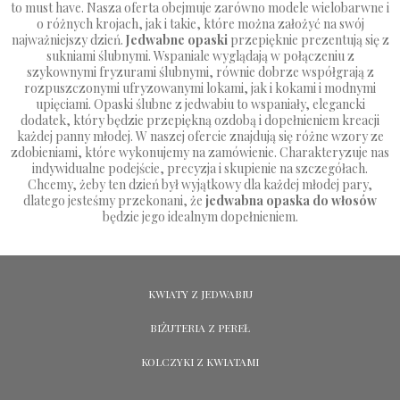
to must have. Nasza oferta obejmuje zarówno modele wielobarwne i
o różnych krojach, jak i takie, które można założyć na swój
najważniejszy dzień.
Jedwabne opaski
przepięknie prezentują się z
sukniami ślubnymi. Wspaniale wyglądają w połączeniu z
szykownymi fryzurami ślubnymi, równie dobrze współgrają z
rozpuszczonymi ufryzowanymi lokami, jak i kokami i modnymi
upięciami. Opaski ślubne z jedwabiu to wspaniały, elegancki
dodatek, który będzie przepiękną ozdobą i dopełnieniem kreacji
każdej panny młodej. W naszej ofercie znajdują się różne wzory ze
zdobieniami, które wykonujemy na zamówienie. Charakteryzuje nas
indywidualne podejście, precyzja i skupienie na szczegółach.
Chcemy, żeby ten dzień był wyjątkowy dla każdej młodej pary,
dlatego jesteśmy przekonani, że
jedwabna opaska do włosów
będzie jego idealnym dopełnieniem.
KWIATY Z JEDWABIU
BIŻUTERIA Z PEREŁ
KOLCZYKI Z KWIATAMI