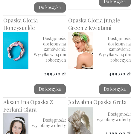
Do koszyka
Do koszyka
Opaska Gloria
Opaska Gloria Jungle
Honeysuckle
Green z Kwiatami
Dostępność:
Dostępność:
dostępny na
dostępny na
zamówienie
zamówienie
Wysyłka w:
14 dni
Wysyłka w:
14 dni
roboczych
roboczych
299,00 zł
499,00 zł
Do koszyka
Do koszyka
Aksamitna Opaska Z
Jedwabna Opaska Greta
Perłami Clara
Dostępność:
wycofany z oferty
Dostępność:
wycofany z oferty
1 299,00 zł