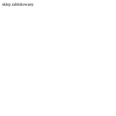
s
klep zablokowany