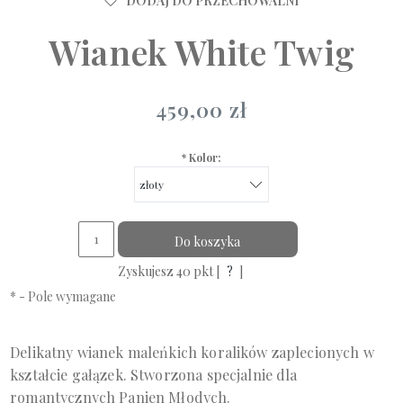
DODAJ DO PRZECHOWALNI
Wianek White Twig
459,00 zł
*
Kolor:
Do koszyka
Zyskujesz
40
pkt [
?
]
*
- Pole wymagane
Delikatny wianek maleńkich koralików zaplecionych w
kształcie gałązek. Stworzona specjalnie dla
romantycznych Panien Młodych.