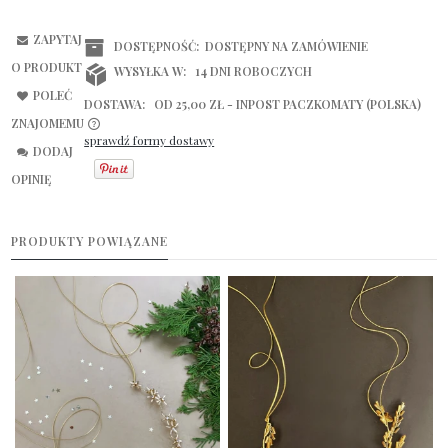
ZAPYTAJ
DOSTĘPNOŚĆ:
DOSTĘPNY NA ZAMÓWIENIE
O PRODUKT
WYSYŁKA W:
14 DNI ROBOCZYCH
POLEĆ
DOSTAWA:
OD 25,00 ZŁ
- INPOST PACZKOMATY
(POLSKA)
ZNAJOMEMU
sprawdź formy dostawy
CENA NIE ZAWIERA EWENTUALNYCH KOSZTÓW PŁATNOŚCI
DODAJ
OPINIĘ
PRODUKTY POWIĄZANE