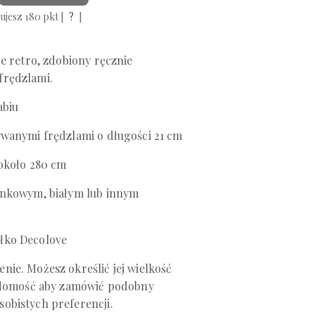
ujesz
180
pkt [
?
]
e retro, zdobiony ręcznie
frędzlami.
wabiu
ywanymi frędzlami o długości 21 cm
około 280 cm
ankowym, białym lub innym
łko Decolove
ie. Możesz określić jej wielkość
iadomość aby zamówić podobny
obistych preferencji.