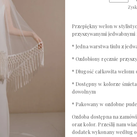
Zysk
Przepiękny welon w stylistyc
przyszywanymi jedwabnymi 
* Jedna warstwa tiulu z jed
* Ozdobiony ręcznie przysz
* Długość całkowita welonu 
* Dostępny w kolorze śmiet
dowolnym
* Pakowany w ozdobne pude
Ozdoba dostępna na zamówien
oraz kolor. Prześlij nam w
dodatek wykonany według os