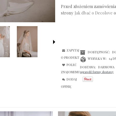
Przed złożeniem zamówienia 
strony
Jak dbać o Decolove
o
ZAPYTAJ
DOSTĘPNOŚĆ:
D
O PRODUKT
WYSYŁKA W:
14 
POLEĆ
DOSTAWA:
DARMOWA
sprawdź formy dostawy
ZNAJOMEMU
CENA NIE ZAWIERA EWENTUALNYCH
DODAJ
KOSZTÓW PŁATNOŚCI
OPINIĘ