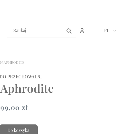
Zarejestruj się
Zaloguj się
PL
N APHRODITE
 DO PRZECHOWALNI
 Aphrodite
899,00 zł
Do koszyka