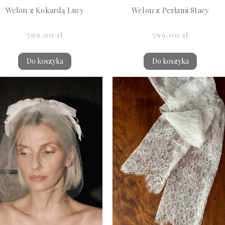
Welon z Kokardą Lucy
Welon z Perłami Stacy
599,00 zł
599,00 zł
Do koszyka
Do koszyka