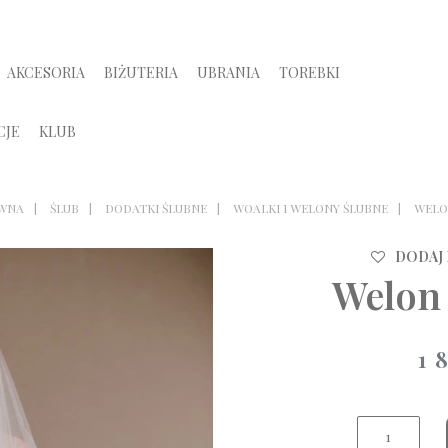
AKCESORIA
BIŻUTERIA
UBRANIA
TOREBKI
CJE
KLUB
WNA
ŚLUB
DODATKI ŚLUBNE
WOALKI I WELONY ŚLUBNE
WELO
DODAJ
Welon
1 