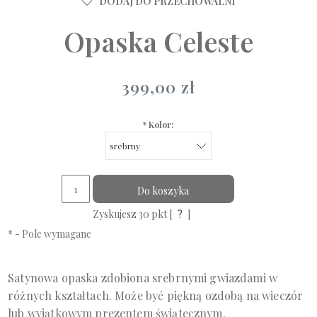
DODAJ DO PRZECHOWALNI
Opaska Celeste
399,00 zł
*
Kolor:
Do koszyka
Zyskujesz
30
pkt [
?
]
*
- Pole wymagane
Satynowa opaska zdobiona srebrnymi gwiazdami w
różnych kształtach. Może być piękną ozdobą na wieczór
lub wyjątkowym prezentem świątecznym.