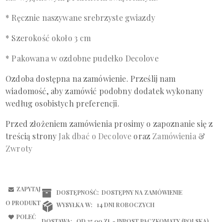
* Ręcznie naszywane srebrzyste gwiazdy
* Szerokość około 3 cm
* Pakowana w ozdobne pudełko Decolove
Ozdoba dostępna na zamówienie. Prześlij
nam
wiadomość
, aby zamówić podobny dodatek wykonany
według osobistych preferencji.
Przed złożeniem zamówienia prosimy o zapoznanie się z
treścią
strony
Jak dbać o Decolove
oraz
Zamówienia &
Zwroty
ZAPYTAJ
DOSTĘPNOŚĆ:
DOSTĘPNY NA ZAMÓWIENIE
O PRODUKT
WYSYŁKA W:
14 DNI ROBOCZYCH
POLEĆ
DOSTAWA:
OD 25,00 ZŁ
- INPOST PACZKOMATY
(POLSKA)