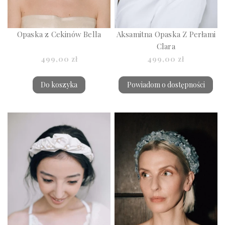
Opaska z Cekinów Bella
Aksamitna Opaska Z Perłami
Clara
499,00 zł
499,00 zł
Do koszyka
Powiadom o dostępności