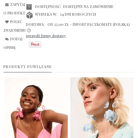
ZAPYTAJ
DOSTĘPNOŚĆ:
DOSTĘPNY NA ZAMÓWIENIE
O PRODUKT
WYSYŁKA W:
14 DNI ROBOCZYCH
POLEĆ
DOSTAWA:
OD 25,00 ZŁ
- INPOST PACZKOMATY
(POLSKA)
ZNAJOMEMU
sprawdź formy dostawy
CENA NIE ZAWIERA EWENTUALNYCH KOSZTÓW PŁATNOŚCI
DODAJ
OPINIĘ
PRODUKTY POWIĄZANE