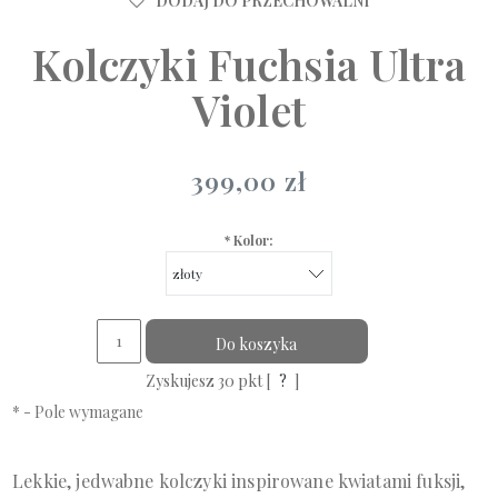
DODAJ DO PRZECHOWALNI
Kolczyki Fuchsia Ultra
Violet
399,00 zł
*
Kolor:
Do koszyka
Zyskujesz
30
pkt [
?
]
*
- Pole wymagane
Lekkie, jedwabne kolczyki inspirowane kwiatami fuksji,