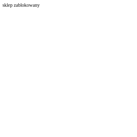
s
klep zablokowany