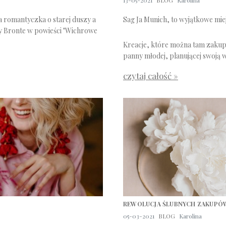
13-05-2021
BLOG
Karolina
 romantyczka o starej duszy a
Sag Ja Munich, to wyjątkowe mie
y Bronte w powieści "Wichrowe
Kreacje, które można tam zakup
panny młodej, planującej swoją
czytaj całość »
REWOLUCJA ŚLUBNYCH ZAKUPÓ
05-03-2021
BLOG
Karolina