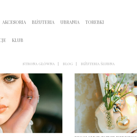
AKCESORIA
BIŻUTERIA
UBRANIA
TOREBKI
CJE
KLUB
STRONA GŁÓWNA
BLOG
BIŻUTERIA ŚLUBNA