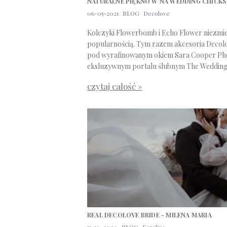
NATURALNE PIĘKNO W NA WEDDING CHICKS
06-05-2021
BLOG
Decolove
Kolczyki Flowerbomb i Echo Flower niezmie
popularnością. Tym razem akcesoria Decol
pod wyrafinowanym okiem Sara Cooper Pho
eksluzywnym portalu ślubnym The Wedding 
czytaj całość »
REAL DECOLOVE BRIDE - MILENA MARIA