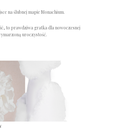
jsce na ślubnej mapie Monachium.
ić, to prawdziwa gratka dla nowoczesnej
 wymarzoną uroczystość.
W