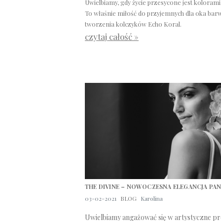
Uwielbiamy, gdy życie przesycone jest kolorami
To właśnie miłość do przyjemnych dla oka bar
tworzenia kolczyków Echo Koral.
czytaj całość »
THE DIVINE – NOWOCZESNA ELEGANCJA PA
03-02-2021
BLOG
Karolina
Uwielbiamy angażować się w artystyczne pr