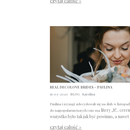
czytaj całość »
REAL DECOLOVE BRIDES - PAULINA
15-03-2020
BLOG
Karolina
Paulina i jej mąż zdecydowali się na ślub w listopad
litery ‚R’... cer
do najpopularniejszych i nie ma
wszystko było tak jak być powinno, a nawet l
czytaj całość »