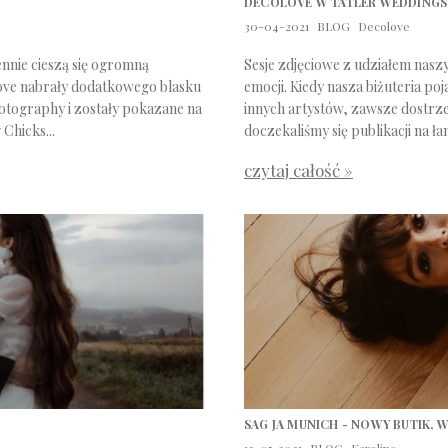
DECOLOVE W TATLER WEDDINGS!
30-04-2021
BLOG
Decolove
nnie cieszą się ogromną
Sesje zdjęciowe z udziałem nas
ove nabrały dodatkowego blasku
emocji. Kiedy nasza biżuteria po
tography i zostały pokazane na
innych artystów, zawsze dostrz
Chicks...
doczekaliśmy się publikacji na 
czytaj całość »
SAG JA MUNICH - NOWY BUTIK,