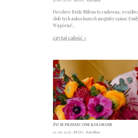
11-10-2020
BLOG
Karolina
Decolove Bride Milena to cudowna, wrażliwa
ślub tych zakochanych mogłaby opisać Emil
Wzgórza"...
czytaj całość »
ŻYCIE PRZESYCONE KOLORAMI
12-05-2021
BLOG
Karolina