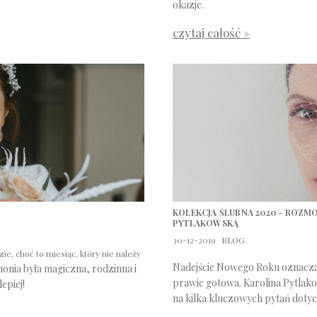
okazje.
czytaj całość »
KOLEKCJA ŚLUBNA 2020 - ROZM
PYTLAKOWSKĄ
30-12-2019
BLOG
zie, choć to miesiąc, który nie należy
Nadejście Nowego Roku oznacza r
emonia była magiczna, rodzinna i
prawie gotowa. Karolina Pytlak
epiej!
na kilka kluczowych pytań doty