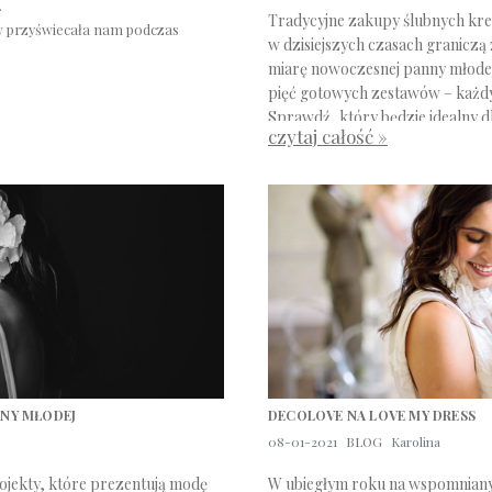
.
Tradycyjne zakupy ślubnych kre
w przyświecała nam podczas
w dzisiejszych czasach graniczą
miarę nowoczesnej panny młodej
pięć gotowych zestawów – każdy
Sprawdź, który będzie idealny dl
czytaj całość »
NNY MŁODEJ
DECOLOVE NA LOVE MY DRESS
08-01-2021
BLOG
Karolina
ojekty, które prezentują modę
W ubiegłym roku na wspomnianym