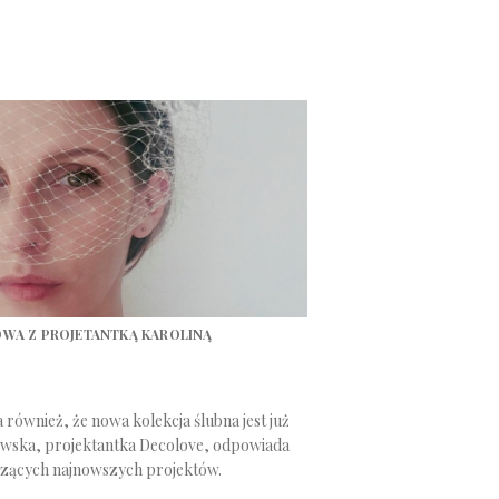
OWA Z PROJETANTKĄ KAROLINĄ
ównież, że nowa kolekcja ślubna jest już
owska, projektantka Decolove, odpowiada
czących najnowszych projektów.