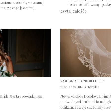
ecznione w obiektywie znanej
misternie haftowaną opaskę 
ssina, z czego jesteśmy
czytaj całość »
KAMPANIA DIVINE MELODIES
15-03-2020
BLOG
Karolina
e Bride Marta opowiada nam
Nowa kolekcja Decolove Divine 
podwodnymi krainami to najpiękni
delikatne i eteryczne formy biżut