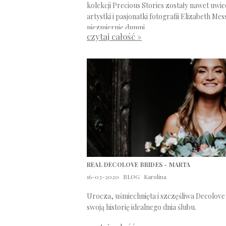
kolekcji Precious Stories zostały nawet uwi
artystki i pasjonatki fotografii Elizabeth Me
niezmiernie dumni.
czytaj całość »
REAL DECOLOVE BRIDES - MARTA
16-03-2020
BLOG
Karolina
Urocza, uśmiechnięta i szczęśliwa Decolov
swoją historię idealnego dnia ślubu.