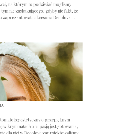
wej, na którym to podziwiać mogliśmy
 tym nic zaskakującego, gdyby nie fakt, że
da zaprezentowała akcesoria Decolove.
NA
stomatolog estetyczny o przepięknym
ę w kryminałach a jej pasją jest gotowanie,
nie dla niej w Decolove zaprojektowaliśmy