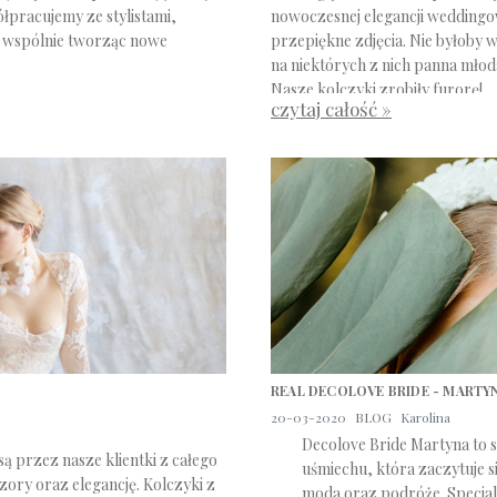
łpracujemy ze stylistami,
nowoczesnej elegancji weddingo
a, wspólnie tworząc nowe
przepiękne zdjęcia. Nie byłoby w
na niektórych z nich panna mło
Nasze kolczyki zrobiły furorę!
czytaj całość »
REAL DECOLOVE BRIDE - MARTY
20-03-2020
BLOG
Karolina
Decolove Bride Martyna to 
są przez nasze klientki z całego
uśmiechu, która zaczytuje si
zory oraz elegancję. Kolczyki z
moda oraz podróże. Specjal