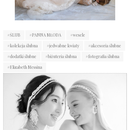
#ŚLUB
#PANNA MŁODA
#wesele
#kolekcja ślubna
#jedwabne kwiaty
#akcesoria ślubne
#dodatki ślubne
#biżuteria ślubna
#fotografia ślubna
#Elizabeth Messina