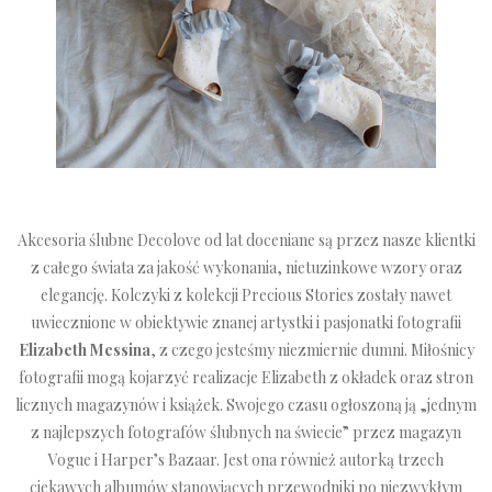
Akcesoria ślubne
Decolove od lat doceniane są przez nasze klientki
z całego świata za jakość wykonania, nietuzinkowe wzory oraz
elegancję. Kolczyki z kolekcji
Precious Stories
zostały nawet
uwiecznione w obiektywie znanej artystki i pasjonatki fotografii
Elizabeth Messina
, z czego jesteśmy niezmiernie dumni. Miłośnicy
fotografii mogą kojarzyć realizacje Elizabeth z okładek oraz stron
licznych magazynów i książek. Swojego czasu ogłoszoną ją „jednym
z najlepszych fotografów ślubnych na świecie” przez magazyn
Vogue i Harper’s Bazaar. Jest ona również autorką trzech
ciekawych albumów stanowiących przewodniki po niezwykłym