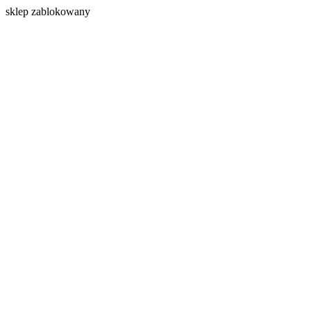
s
klep zablokowany